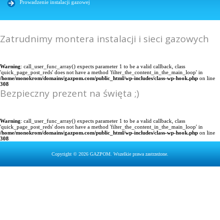
Prowadzenie instalacji gazowej
Zatrudnimy montera instalacji i sieci gazowych
Warning
: call_user_func_array() expects parameter 1 to be a valid callback, class
'quick_page_post_reds' does not have a method 'filter_the_content_in_the_main_loop' in
/home/monokrom/domains/gazpom.com/public_html/wp-includes/class-wp-hook.php
on line
308
Bezpieczny prezent na święta ;)
Warning
: call_user_func_array() expects parameter 1 to be a valid callback, class
'quick_page_post_reds' does not have a method 'filter_the_content_in_the_main_loop' in
/home/monokrom/domains/gazpom.com/public_html/wp-includes/class-wp-hook.php
on line
308
Copyright © 2026 GAZPOM. Wszelkie prawa zastrzeżone.