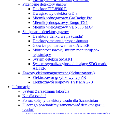
Przenośne detektory gazów
Detektor TIF-8900 E
Dwugazowy detektor GD 8
Miernik jednogazowy GasBadge Pro
Miernik jednogazowy Tango TX1
Miernik wielogazowy VENTIS MX4
Stacjonarne detektory gazów
Detektory tlenku węgla (czadu)
Detektory metanu i propan-butanu
Głowice pomiarowe marki ALTER
Mikroprocesorowy system monitorująco-
rejestrujący
System detekcji SMART
System sygnalizacyjno-odcinający SDO marki
ALTER
Zawory elektromagnetyczne (elektrozawory)
Elektrozawór grzybkowy typ ZB
Elektrozawór klapowy TYP MAG- 3
Informacje
System Zarządzania Jakością
Nie dla czadu!
Po raz kolejny detektory czadu dla Szczecinian
Dlaczego powinniśmy zamontować detektor gazu i
czadu?