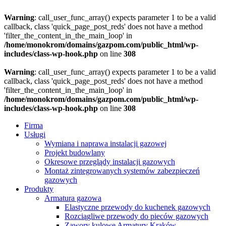
Warning
: call_user_func_array() expects parameter 1 to be a valid
callback, class 'quick_page_post_reds' does not have a method
'filter_the_content_in_the_main_loop' in
/home/monokrom/domains/gazpom.com/public_html/wp-
includes/class-wp-hook.php
on line
308
Warning
: call_user_func_array() expects parameter 1 to be a valid
callback, class 'quick_page_post_reds' does not have a method
'filter_the_content_in_the_main_loop' in
/home/monokrom/domains/gazpom.com/public_html/wp-
includes/class-wp-hook.php
on line
308
Firma
Usługi
Wymiana i naprawa instalacji gazowej
Projekt budowlany
Okresowe przeglądy instalacji gazowych
Montaż zintegrowanych systemów zabezpieczeń
gazowych
Produkty
Armatura gazowa
Elastyczne przewody do kuchenek gazowych
Rozciągliwe przewody do pieców gazowych
Zawory kulowe Armatury Kraków