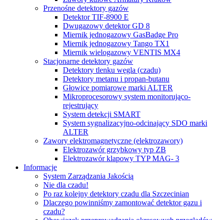
Przenośne detektory gazów
Detektor TIF-8900 E
Dwugazowy detektor GD 8
Miernik jednogazowy GasBadge Pro
Miernik jednogazowy Tango TX1
Miernik wielogazowy VENTIS MX4
Stacjonarne detektory gazów
Detektory tlenku węgla (czadu)
Detektory metanu i propan-butanu
Głowice pomiarowe marki ALTER
Mikroprocesorowy system monitorująco-
rejestrujący
System detekcji SMART
System sygnalizacyjno-odcinający SDO marki
ALTER
Zawory elektromagnetyczne (elektrozawory)
Elektrozawór grzybkowy typ ZB
Elektrozawór klapowy TYP MAG- 3
Informacje
System Zarządzania Jakością
Nie dla czadu!
Po raz kolejny detektory czadu dla Szczecinian
Dlaczego powinniśmy zamontować detektor gazu i
czadu?