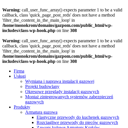
Warning
: call_user_func_array() expects parameter 1 to be a valid
callback, class 'quick_page_post_reds' does not have a method
'filter_the_content_in_the_main_loop' in
/home/monokrom/domains/gazpom.com/public_html/wp-
includes/class-wp-hook.php
on line
308
Warning
: call_user_func_array() expects parameter 1 to be a valid
callback, class 'quick_page_post_reds' does not have a method
'filter_the_content_in_the_main_loop' in
/home/monokrom/domains/gazpom.com/public_html/wp-
includes/class-wp-hook.php
on line
308
Firma
Usługi
Wymiana i naprawa instalacji gazowej
Projekt budowlany
Okresowe przeglądy instalacji gazowych
Montaż zintegrowanych systemów zabezpieczeń
gazowych
Produkty
Armatura gazowa
Elastyczne przewody do kuchenek gazowych
Rozciągliwe przewody do pieców gazowych
Zawory kulowe Armatury Kraków