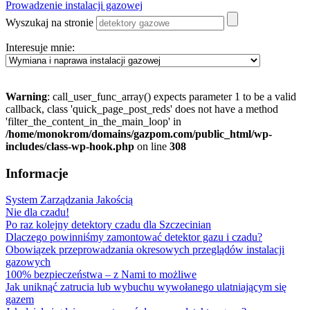
Prowadzenie instalacji gazowej
Wyszukaj na stronie
Interesuje mnie:
Warning
: call_user_func_array() expects parameter 1 to be a valid
callback, class 'quick_page_post_reds' does not have a method
'filter_the_content_in_the_main_loop' in
/home/monokrom/domains/gazpom.com/public_html/wp-
includes/class-wp-hook.php
on line
308
Informacje
System Zarządzania Jakością
Nie dla czadu!
Po raz kolejny detektory czadu dla Szczecinian
Dlaczego powinniśmy zamontować detektor gazu i czadu?
Obowiązek przeprowadzania okresowych przeglądów instalacji
gazowych
100% bezpieczeństwa – z Nami to możliwe
Jak uniknąć zatrucia lub wybuchu wywołanego ulatniającym się
gazem