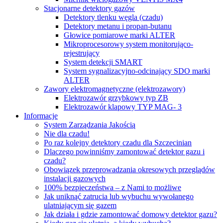
Stacjonarne detektory gazów
Detektory tlenku węgla (czadu)
Detektory metanu i propan-butanu
Głowice pomiarowe marki ALTER
Mikroprocesorowy system monitorująco-
rejestrujący
System detekcji SMART
System sygnalizacyjno-odcinający SDO marki
ALTER
Zawory elektromagnetyczne (elektrozawory)
Elektrozawór grzybkowy typ ZB
Elektrozawór klapowy TYP MAG- 3
Informacje
System Zarządzania Jakością
Nie dla czadu!
Po raz kolejny detektory czadu dla Szczecinian
Dlaczego powinniśmy zamontować detektor gazu i
czadu?
Obowiązek przeprowadzania okresowych przeglądów
instalacji gazowych
100% bezpieczeństwa – z Nami to możliwe
Jak uniknąć zatrucia lub wybuchu wywołanego
ulatniającym się gazem
Jak działa i gdzie zamontować domowy detektor gazu?