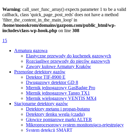
Warning
: call_user_func_array() expects parameter 1 to be a valid
callback, class 'quick_page_post_reds' does not have a method
'filter_the_content_in_the_main_loop' in
/home/monokrom/domains/gazpom.com/public_html/wp-
includes/class-wp-hook.php
on line
308
15
Armatura gazowa
Elastyczne przewody do kuchenek gazowych
Rozciągliwe przewody do pieców gazowych
Zawory kulowe Armatury Kraków
Przenośne detektory gazów
Detektor TIF-8900 E
Dwugazowy detektor GD 8
Miernik jednogazowy GasBadge Pro
Miernik jednogazowy Tango TX1
Miernik wielogazowy VENTIS MX4
Stacjonarne detektory gazów
Detektory metanu i propan-butanu
Detektory tlenku węgla (czadu)
Głowice pomiarowe marki ALTER
Mikroprocesorowy system monitorująco-rejestrujący
System detekcji SMART