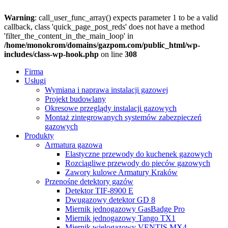
Warning
: call_user_func_array() expects parameter 1 to be a valid
callback, class 'quick_page_post_reds' does not have a method
'filter_the_content_in_the_main_loop' in
/home/monokrom/domains/gazpom.com/public_html/wp-
includes/class-wp-hook.php
on line
308
Firma
Usługi
Wymiana i naprawa instalacji gazowej
Projekt budowlany
Okresowe przeglądy instalacji gazowych
Montaż zintegrowanych systemów zabezpieczeń
gazowych
Produkty
Armatura gazowa
Elastyczne przewody do kuchenek gazowych
Rozciągliwe przewody do pieców gazowych
Zawory kulowe Armatury Kraków
Przenośne detektory gazów
Detektor TIF-8900 E
Dwugazowy detektor GD 8
Miernik jednogazowy GasBadge Pro
Miernik jednogazowy Tango TX1
Miernik wielogazowy VENTIS MX4