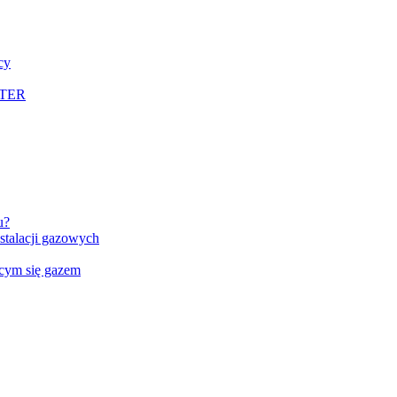
cy
LTER
u?
talacji gazowych
ącym się gazem