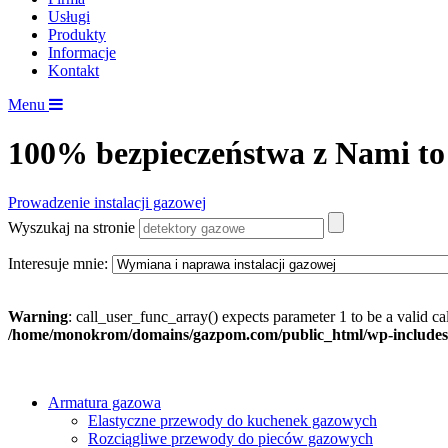
Usługi
Produkty
Informacje
Kontakt
Menu
100% bezpieczeństwa z Nami to
Prowadzenie instalacji gazowej
Wyszukaj na stronie
Interesuje mnie:
Warning
: call_user_func_array() expects parameter 1 to be a valid c
/home/monokrom/domains/gazpom.com/public_html/wp-includes
Armatura gazowa
Elastyczne przewody do kuchenek gazowych
Rozciągliwe przewody do pieców gazowych