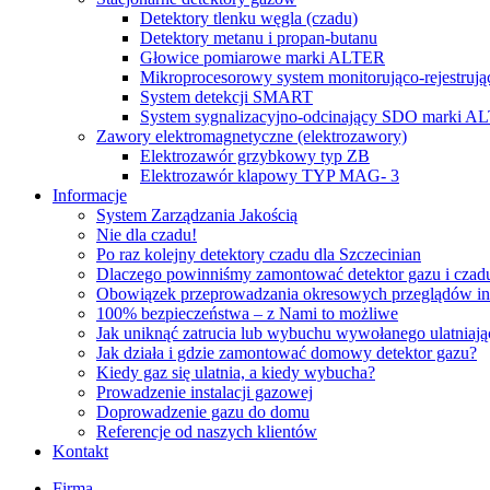
Detektory tlenku węgla (czadu)
Detektory metanu i propan-butanu
Głowice pomiarowe marki ALTER
Mikroprocesorowy system monitorująco-rejestrują
System detekcji SMART
System sygnalizacyjno-odcinający SDO marki A
Zawory elektromagnetyczne (elektrozawory)
Elektrozawór grzybkowy typ ZB
Elektrozawór klapowy TYP MAG- 3
Informacje
System Zarządzania Jakością
Nie dla czadu!
Po raz kolejny detektory czadu dla Szczecinian
Dlaczego powinniśmy zamontować detektor gazu i czad
Obowiązek przeprowadzania okresowych przeglądów ins
100% bezpieczeństwa – z Nami to możliwe
Jak uniknąć zatrucia lub wybuchu wywołanego ulatniaj
Jak działa i gdzie zamontować domowy detektor gazu?
Kiedy gaz się ulatnia, a kiedy wybucha?
Prowadzenie instalacji gazowej
Doprowadzenie gazu do domu
Referencje od naszych klientów
Kontakt
Firma