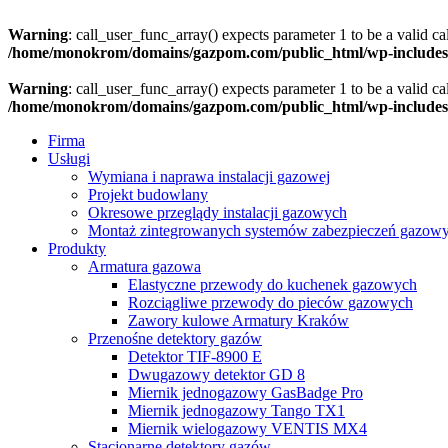
Warning
: call_user_func_array() expects parameter 1 to be a valid c
/home/monokrom/domains/gazpom.com/public_html/wp-includes
Warning
: call_user_func_array() expects parameter 1 to be a valid c
/home/monokrom/domains/gazpom.com/public_html/wp-includes
Firma
Usługi
Wymiana i naprawa instalacji gazowej
Projekt budowlany
Okresowe przeglądy instalacji gazowych
Montaż zintegrowanych systemów zabezpieczeń gazow
Produkty
Armatura gazowa
Elastyczne przewody do kuchenek gazowych
Rozciągliwe przewody do pieców gazowych
Zawory kulowe Armatury Kraków
Przenośne detektory gazów
Detektor TIF-8900 E
Dwugazowy detektor GD 8
Miernik jednogazowy GasBadge Pro
Miernik jednogazowy Tango TX1
Miernik wielogazowy VENTIS MX4
Stacjonarne detektory gazów