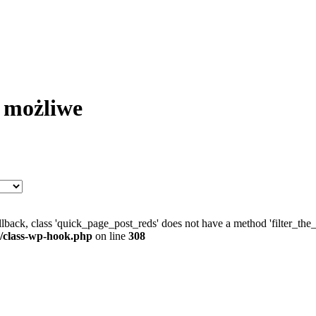
 możliwe
allback, class 'quick_page_post_reds' does not have a method 'filter_th
/class-wp-hook.php
on line
308