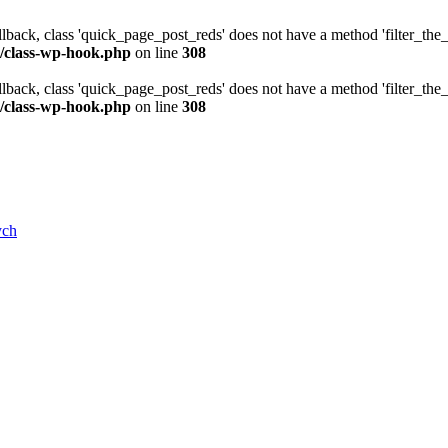
allback, class 'quick_page_post_reds' does not have a method 'filter_th
/class-wp-hook.php
on line
308
allback, class 'quick_page_post_reds' does not have a method 'filter_th
/class-wp-hook.php
on line
308
ych