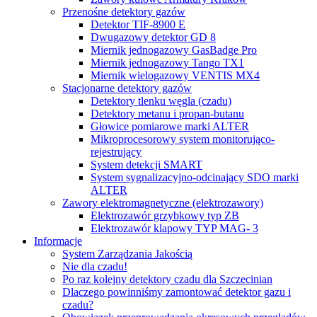
Przenośne detektory gazów
Detektor TIF-8900 E
Dwugazowy detektor GD 8
Miernik jednogazowy GasBadge Pro
Miernik jednogazowy Tango TX1
Miernik wielogazowy VENTIS MX4
Stacjonarne detektory gazów
Detektory tlenku węgla (czadu)
Detektory metanu i propan-butanu
Głowice pomiarowe marki ALTER
Mikroprocesorowy system monitorująco-
rejestrujący
System detekcji SMART
System sygnalizacyjno-odcinający SDO marki
ALTER
Zawory elektromagnetyczne (elektrozawory)
Elektrozawór grzybkowy typ ZB
Elektrozawór klapowy TYP MAG- 3
Informacje
System Zarządzania Jakością
Nie dla czadu!
Po raz kolejny detektory czadu dla Szczecinian
Dlaczego powinniśmy zamontować detektor gazu i
czadu?