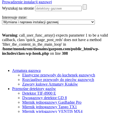
Prowadzenie instalacji gazowej
Wyszukaj na stronie
Interesuje mnie:
Warning
: call_user_func_array() expects parameter 1 to be a valid
callback, class 'quick_page_post_reds' does not have a method
'filter_the_content_in_the_main_loop' in
/home/monokrom/domains/gazpom.com/public_html/wp-
includes/class-wp-hook.php
on line
308
Armatura gazowa
Elastyczne przewody do kuchenek gazowych
Rozciągliwe przewody do pieców gazowych
Zawory kulowe Armatury Kraków
Przenośne detektory gazów
Detektor TIF-8900 E
Dwugazowy detektor GD 8
Miernik jednogazowy GasBadge Pro
Miernik jednogazowy Tango TX1
Miernik wielogazowy VENTIS MX4