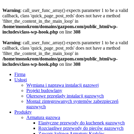
Warning
: call_user_func_array() expects parameter 1 to be a valid
callback, class 'quick_page_post_reds' does not have a method
'filter_the_content_in_the_main_loop' in
/home/monokrom/domains/gazpom.com/public_html/wp-
includes/class-wp-hook.php
on line
308
Warning
: call_user_func_array() expects parameter 1 to be a valid
callback, class 'quick_page_post_reds' does not have a method
'filter_the_content_in_the_main_loop' in
/home/monokrom/domains/gazpom.com/public_html/wp-
includes/class-wp-hook.php
on line
308
Firma
Usługi
Wymiana i naprawa instalacji gazowej
Projekt budowlany
Okresowe przeglądy instalacji gazowych
Montaż zintegrowanych systemów zabezpieczeń
gazowych
Produkty
Armatura gazowa
Elastyczne przewody do kuchenek gazowych
Rozciągliwe przewody do pieców gazowych
Zawory kulowe Armatury Kraków