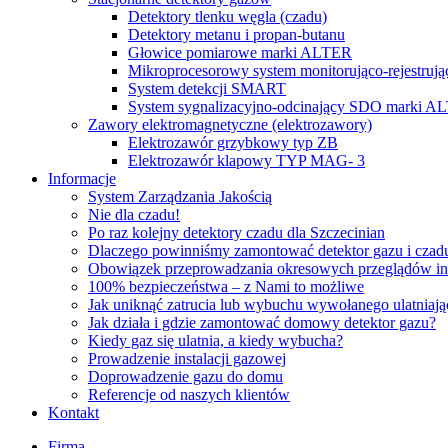
Detektory tlenku węgla (czadu)
Detektory metanu i propan-butanu
Głowice pomiarowe marki ALTER
Mikroprocesorowy system monitorująco-rejestrują
System detekcji SMART
System sygnalizacyjno-odcinający SDO marki A
Zawory elektromagnetyczne (elektrozawory)
Elektrozawór grzybkowy typ ZB
Elektrozawór klapowy TYP MAG- 3
Informacje
System Zarządzania Jakością
Nie dla czadu!
Po raz kolejny detektory czadu dla Szczecinian
Dlaczego powinniśmy zamontować detektor gazu i czad
Obowiązek przeprowadzania okresowych przeglądów ins
100% bezpieczeństwa – z Nami to możliwe
Jak uniknąć zatrucia lub wybuchu wywołanego ulatniaj
Jak działa i gdzie zamontować domowy detektor gazu?
Kiedy gaz się ulatnia, a kiedy wybucha?
Prowadzenie instalacji gazowej
Doprowadzenie gazu do domu
Referencje od naszych klientów
Kontakt
Firma