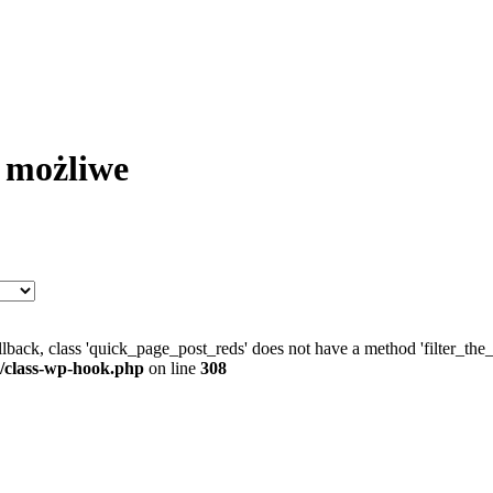
 możliwe
allback, class 'quick_page_post_reds' does not have a method 'filter_th
/class-wp-hook.php
on line
308