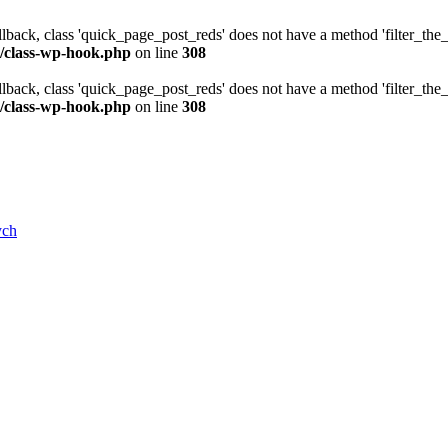
allback, class 'quick_page_post_reds' does not have a method 'filter_th
/class-wp-hook.php
on line
308
allback, class 'quick_page_post_reds' does not have a method 'filter_th
/class-wp-hook.php
on line
308
ych