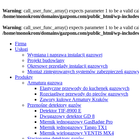
Warning
: call_user_func_array() expects parameter 1 to be a valid c
/home/monokrom/domains/gazpom.com/public_html/wp-includes
Warning
: call_user_func_array() expects parameter 1 to be a valid c
/home/monokrom/domains/gazpom.com/public_html/wp-includes
Firma
Usługi
Wymiana i naprawa instalacji gazowej
Projekt budowlany
Okresowe przeglądy instalacji gazowych
Montaż zintegrowanych systemów zabezpieczeń gazow
Produkty
Armatura gazowa
Elastyczne przewody do kuchenek gazowych
Rozciągliwe przewody do pieców gazowych
Zawory kulowe Armatury Kraków
Przenośne detektory gazów
Detektor TIF-8900 E
Dwugazowy detektor GD 8
Miernik jednogazowy GasBadge Pro
Miernik jednogazowy Tango TX1
Miernik wielogazowy VENTIS MX4
Stacjonarne detektory gazów