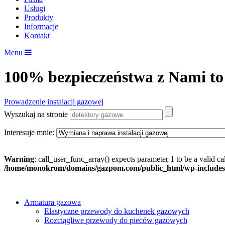
Usługi
Produkty
Informacje
Kontakt
Menu
100% bezpieczeństwa z Nami to
Prowadzenie instalacji gazowej
Wyszukaj na stronie
Interesuje mnie:
Warning
: call_user_func_array() expects parameter 1 to be a valid c
/home/monokrom/domains/gazpom.com/public_html/wp-includes
Armatura gazowa
Elastyczne przewody do kuchenek gazowych
Rozciągliwe przewody do pieców gazowych