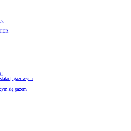
cy
LTER
u?
talacji gazowych
ącym się gazem