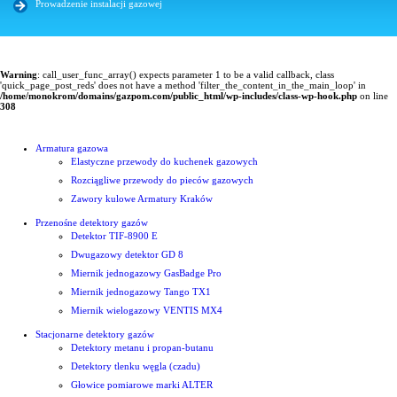
Prowadzenie instalacji gazowej
Warning
: call_user_func_array() expects parameter 1 to be a valid callback, class
'quick_page_post_reds' does not have a method 'filter_the_content_in_the_main_loop' in
/home/monokrom/domains/gazpom.com/public_html/wp-includes/class-wp-hook.php
on line
308
Armatura gazowa
Elastyczne przewody do kuchenek gazowych
Rozciągliwe przewody do pieców gazowych
Zawory kulowe Armatury Kraków
Przenośne detektory gazów
Detektor TIF-8900 E
Dwugazowy detektor GD 8
Miernik jednogazowy GasBadge Pro
Miernik jednogazowy Tango TX1
Miernik wielogazowy VENTIS MX4
Stacjonarne detektory gazów
Detektory metanu i propan-butanu
Detektory tlenku węgla (czadu)
Głowice pomiarowe marki ALTER