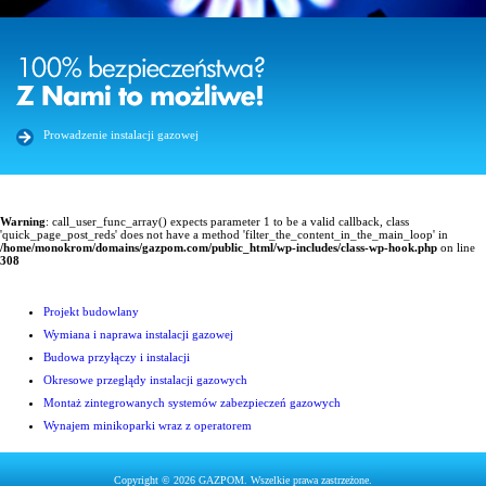
Prowadzenie instalacji gazowej
Warning
: call_user_func_array() expects parameter 1 to be a valid callback, class
'quick_page_post_reds' does not have a method 'filter_the_content_in_the_main_loop' in
/home/monokrom/domains/gazpom.com/public_html/wp-includes/class-wp-hook.php
on line
308
Projekt budowlany
Wymiana i naprawa instalacji gazowej
Budowa przyłączy i instalacji
Okresowe przeglądy instalacji gazowych
Montaż zintegrowanych systemów zabezpieczeń gazowych
Wynajem minikoparki wraz z operatorem
Copyright © 2026 GAZPOM. Wszelkie prawa zastrzeżone.