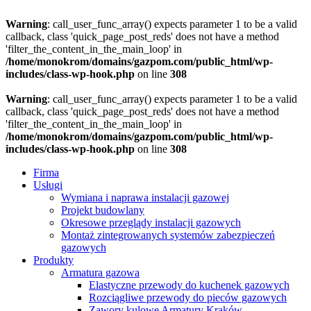
Warning
: call_user_func_array() expects parameter 1 to be a valid
callback, class 'quick_page_post_reds' does not have a method
'filter_the_content_in_the_main_loop' in
/home/monokrom/domains/gazpom.com/public_html/wp-
includes/class-wp-hook.php
on line
308
Warning
: call_user_func_array() expects parameter 1 to be a valid
callback, class 'quick_page_post_reds' does not have a method
'filter_the_content_in_the_main_loop' in
/home/monokrom/domains/gazpom.com/public_html/wp-
includes/class-wp-hook.php
on line
308
Firma
Usługi
Wymiana i naprawa instalacji gazowej
Projekt budowlany
Okresowe przeglądy instalacji gazowych
Montaż zintegrowanych systemów zabezpieczeń
gazowych
Produkty
Armatura gazowa
Elastyczne przewody do kuchenek gazowych
Rozciągliwe przewody do pieców gazowych
Zawory kulowe Armatury Kraków