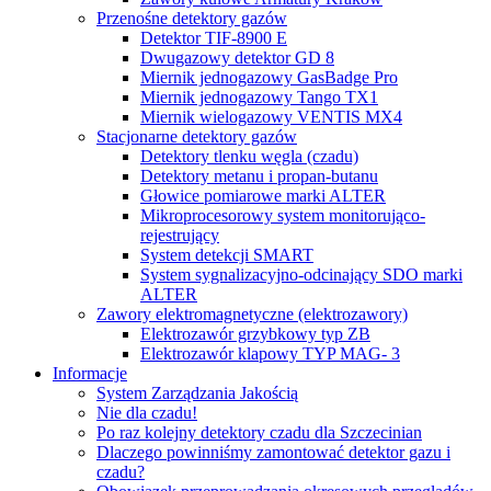
Przenośne detektory gazów
Detektor TIF-8900 E
Dwugazowy detektor GD 8
Miernik jednogazowy GasBadge Pro
Miernik jednogazowy Tango TX1
Miernik wielogazowy VENTIS MX4
Stacjonarne detektory gazów
Detektory tlenku węgla (czadu)
Detektory metanu i propan-butanu
Głowice pomiarowe marki ALTER
Mikroprocesorowy system monitorująco-
rejestrujący
System detekcji SMART
System sygnalizacyjno-odcinający SDO marki
ALTER
Zawory elektromagnetyczne (elektrozawory)
Elektrozawór grzybkowy typ ZB
Elektrozawór klapowy TYP MAG- 3
Informacje
System Zarządzania Jakością
Nie dla czadu!
Po raz kolejny detektory czadu dla Szczecinian
Dlaczego powinniśmy zamontować detektor gazu i
czadu?