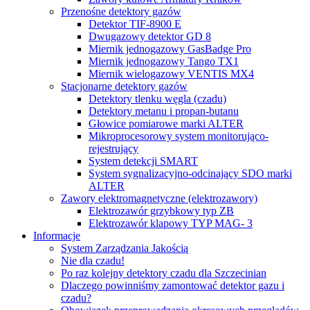
Przenośne detektory gazów
Detektor TIF-8900 E
Dwugazowy detektor GD 8
Miernik jednogazowy GasBadge Pro
Miernik jednogazowy Tango TX1
Miernik wielogazowy VENTIS MX4
Stacjonarne detektory gazów
Detektory tlenku węgla (czadu)
Detektory metanu i propan-butanu
Głowice pomiarowe marki ALTER
Mikroprocesorowy system monitorująco-
rejestrujący
System detekcji SMART
System sygnalizacyjno-odcinający SDO marki
ALTER
Zawory elektromagnetyczne (elektrozawory)
Elektrozawór grzybkowy typ ZB
Elektrozawór klapowy TYP MAG- 3
Informacje
System Zarządzania Jakością
Nie dla czadu!
Po raz kolejny detektory czadu dla Szczecinian
Dlaczego powinniśmy zamontować detektor gazu i
czadu?