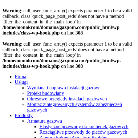
Warning
: call_user_func_array() expects parameter 1 to be a valid
callback, class 'quick_page_post_reds' does not have a method
'filter_the_content_in_the_main_loop' in
/home/monokrom/domains/gazpom.com/public_html/wp-
includes/class-wp-hook.php
on line
308
Warning
: call_user_func_array() expects parameter 1 to be a valid
callback, class 'quick_page_post_reds' does not have a method
'filter_the_content_in_the_main_loop' in
/home/monokrom/domains/gazpom.com/public_html/wp-
includes/class-wp-hook.php
on line
308
Firma
Usługi
Wymiana i naprawa instalacji gazowej
Projekt budowlany
Okresowe przeglądy instalacji gazowych
Montaż zintegrowanych systemów zabezpieczeń
gazowych
Produkty
Armatura gazowa
Elastyczne przewody do kuchenek gazowych
Rozciągliwe przewody do pieców gazowych
Zawory kulowe Armatury Kraków