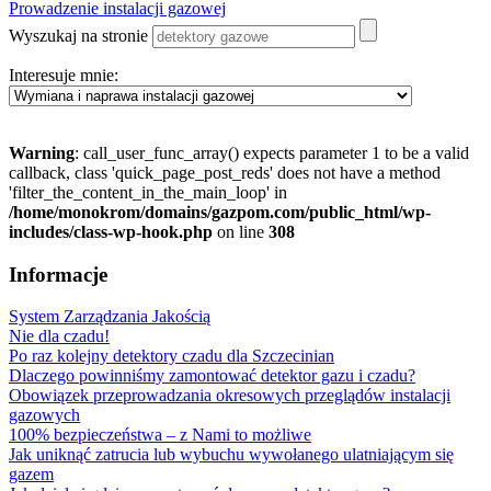
Prowadzenie instalacji gazowej
Wyszukaj na stronie
Interesuje mnie:
Warning
: call_user_func_array() expects parameter 1 to be a valid
callback, class 'quick_page_post_reds' does not have a method
'filter_the_content_in_the_main_loop' in
/home/monokrom/domains/gazpom.com/public_html/wp-
includes/class-wp-hook.php
on line
308
Informacje
System Zarządzania Jakością
Nie dla czadu!
Po raz kolejny detektory czadu dla Szczecinian
Dlaczego powinniśmy zamontować detektor gazu i czadu?
Obowiązek przeprowadzania okresowych przeglądów instalacji
gazowych
100% bezpieczeństwa – z Nami to możliwe
Jak uniknąć zatrucia lub wybuchu wywołanego ulatniającym się
gazem