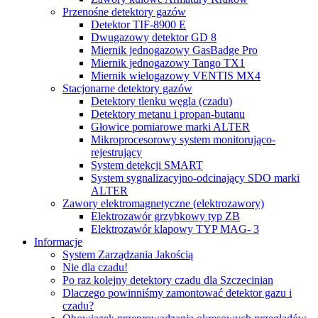
Przenośne detektory gazów
Detektor TIF-8900 E
Dwugazowy detektor GD 8
Miernik jednogazowy GasBadge Pro
Miernik jednogazowy Tango TX1
Miernik wielogazowy VENTIS MX4
Stacjonarne detektory gazów
Detektory tlenku węgla (czadu)
Detektory metanu i propan-butanu
Głowice pomiarowe marki ALTER
Mikroprocesorowy system monitorująco-
rejestrujący
System detekcji SMART
System sygnalizacyjno-odcinający SDO marki
ALTER
Zawory elektromagnetyczne (elektrozawory)
Elektrozawór grzybkowy typ ZB
Elektrozawór klapowy TYP MAG- 3
Informacje
System Zarządzania Jakością
Nie dla czadu!
Po raz kolejny detektory czadu dla Szczecinian
Dlaczego powinniśmy zamontować detektor gazu i
czadu?