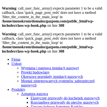
Warning
: call_user_func_array() expects parameter 1 to be a valid
callback, class 'quick_page_post_reds' does not have a method
'filter_the_content_in_the_main_loop' in
/home/monokrom/domains/gazpom.com/public_html/wp-
includes/class-wp-hook.php
on line
308
Warning
: call_user_func_array() expects parameter 1 to be a valid
callback, class 'quick_page_post_reds' does not have a method
'filter_the_content_in_the_main_loop' in
/home/monokrom/domains/gazpom.com/public_html/wp-
includes/class-wp-hook.php
on line
308
Firma
Usługi
Wymiana i naprawa instalacji gazowej
Projekt budowlany
Okresowe przeglądy instalacji gazowych
Montaż zintegrowanych systemów zabezpieczeń
gazowych
Produkty
Armatura gazowa
Elastyczne przewody do kuchenek gazowych
Rozciągliwe przewody do pieców gazowych
Zawory kulowe Armatury Kraków