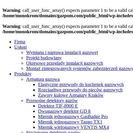
Warning
: call_user_func_array() expects parameter 1 to be a valid c
/home/monokrom/domains/gazpom.com/public_html/wp-includes
Warning
: call_user_func_array() expects parameter 1 to be a valid c
/home/monokrom/domains/gazpom.com/public_html/wp-includes
Firma
Usługi
Wymiana i naprawa instalacji gazowej
Projekt budowlany
Okresowe przeglądy instalacji gazowych
Montaż zintegrowanych systemów zabezpieczeń gazow
Produkty
Armatura gazowa
Elastyczne przewody do kuchenek gazowych
Rozciągliwe przewody do pieców gazowych
Zawory kulowe Armatury Kraków
Przenośne detektory gazów
Detektor TIF-8900 E
Dwugazowy detektor GD 8
Miernik jednogazowy GasBadge Pro
Miernik jednogazowy Tango TX1
Miernik wielogazowy VENTIS MX4
Stacjonarne detektory gazów