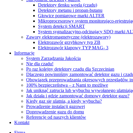
Detektory tlenku węgla (czadu)
Detektory metanu i propan-butanu
Głowice pomiarowe marki ALTER
Mikroprocesorowy system monitorująco-rejestrują
System detekcji SMART
System sygnalizacyjno-odcinający SDO marki A
Zawory elektromagnetyczne (elektrozawory)
Elektrozawór grzybkowy typ ZB
Elektrozawór klapowy TYP MAG- 3
Informacje
System Zarządzania Jakością
Nie dla czadu!
Po raz kolejny detektory czadu dla Szczecinian
Dlaczego powinniśmy zamontować detektor gazu i czad
Obowiązek przeprowadzania okresowych przeglądów ins
100% bezpieczeństwa – z Nami to możliwe
Jak uniknąć zatrucia lub wybuchu wywołanego ulatniaj
Jak działa i gdzie zamontować domowy detektor gazu?
Kiedy gaz się ulatnia, a kiedy wybucha?
Prowadzenie instalacji gazowej
Doprowadzenie gazu do domu
Referencje od naszych klientów
Kontakt
Firma