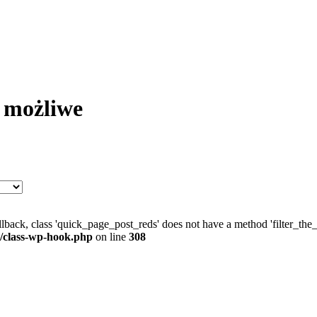
 możliwe
allback, class 'quick_page_post_reds' does not have a method 'filter_th
/class-wp-hook.php
on line
308