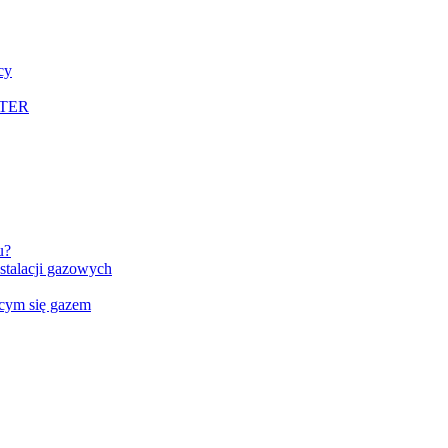
cy
LTER
u?
talacji gazowych
ącym się gazem