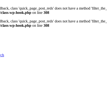
allback, class 'quick_page_post_reds' does not have a method 'filter_th
/class-wp-hook.php
on line
308
allback, class 'quick_page_post_reds' does not have a method 'filter_th
/class-wp-hook.php
on line
308
ych